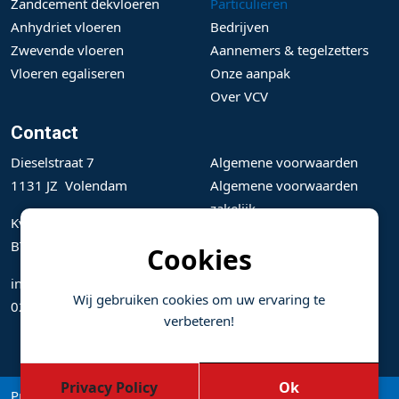
Zandcement dekvloeren
Particulieren
Anhydriet vloeren
Bedrijven
Zwevende vloeren
Aannemers & tegelzetters
Vloeren egaliseren
Onze aanpak
Over VCV
Contact
Dieselstraat 7
Algemene voorwaarden
1131 JZ Volendam
Algemene voorwaarden
zakelijk
KvK: 36031311
BTW: NL801144498B01
Cookies
info@vloeren-volendam.nl
Wij gebruiken cookies om uw ervaring te
0299 367004
verbeteren!
Privacy Policy
Ok
Privacy Policy
|
Service en onderhoud