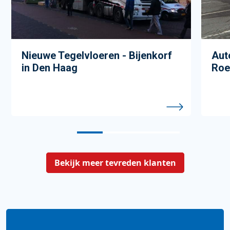
Nieuwe Tegelvloeren - Bijenkorf
Aut
in Den Haag
Roe
1
2
3
4
Bekijk meer tevreden klanten