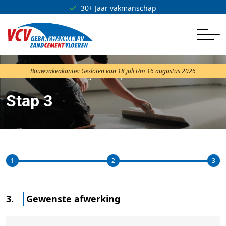
30+ Jaar vakmanschap
Bouwvakvakantie: Gesloten van 18 juli t/m 16 augustus 2026
Home
Offerte aanvragen
Stap 3
Stap 3
1
2
3
3.
Gewenste afwerking