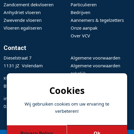
Zandcement dekvloeren
Particulieren
Anhydriet vloeren
Bedrijven
Zwevende vloeren
Aannemers & tegelzetters
Vloeren egaliseren
Onze aanpak
Over VCV
Contact
Dieselstraat 7
Algemene voorwaarden
1131 JZ Volendam
Algemene voorwaarden
zakelijk
KvK: 36031311
BTW: NL801144498B01
Cookies
info@vloeren-volendam.nl
Wij gebruiken cookies om uw ervaring te
0299 367004
verbeteren!
Privacy Policy
Ok