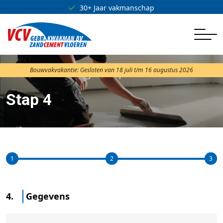
30+ Jaar vakmanschap
Bouwvakvakantie: Gesloten van 18 juli t/m 16 augustus 2026
Home
Offerte aanvragen
Stap 4
Stap 4
1
2
3
4.
Gegevens